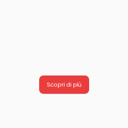
Kiko è la versione più
grande del celebre Kikko
di Necta. Progettato per
lavorare in batteria
insieme al distributore a
spirale Snakky Max e agli
altri distributori Necta,
Kikko Max è il partner
perfetto nel Vending.
Scopri di più
CONCERTO
razie alle
dimensioni