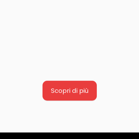
compatte
e alla
vasta
scelta di bevande
,
rappresenta la soluzione
ideale per le medie
locazioni o per gli
ambienti dove gli spazi
dedicati alla pausa sono
limitati.
Scopri di più