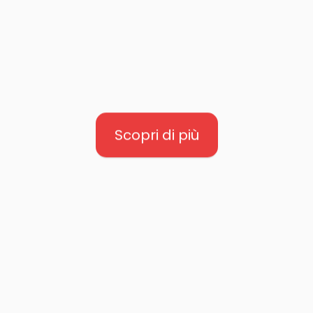
molte opzioni. Goditi i
tuoi drink preferiti con il
semplice tocco di un
pulsante mentre
chiacchieri con gli altri.
Scopri di più
KIKO