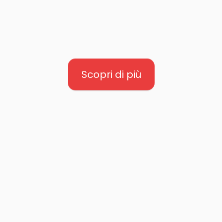
Scopri di più
BRIO UP
Alza il livello della tua
pausa caffè. Un design
moderno con un lato
elegante: la Lavazza Blue
BRIO UP è perfetta per
coloro che cercano